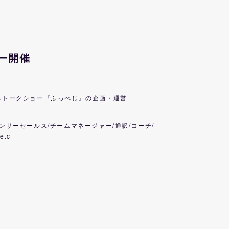
ー開催
るトークショー『ふっべじ』の企画・運営
ンサーセールス/チームマネージャー/通訳/コーチ/
tc