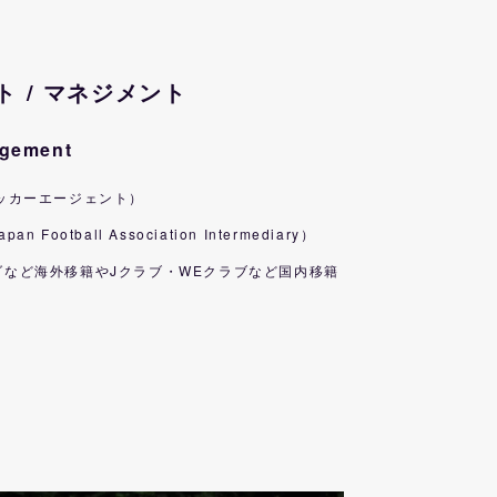
 / マネジメント
agement
IFAサッカーエージェント）
otball Association Intermediary）
など海外移籍やJクラブ・WEクラブなど国内移籍